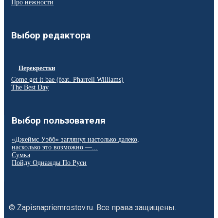
Про нежности
Выбор редактора
Перекрестки
Come get it bae (feat. Pharrell Williams)
The Best Day
Выбор пользователя
«Джеймс Уэбб» заглянул настолько далеко,
насколько это возможно —...
Сумка
Пойду Однажды По Руси
© Zapisnapriemrostov.ru. Все права защищены.