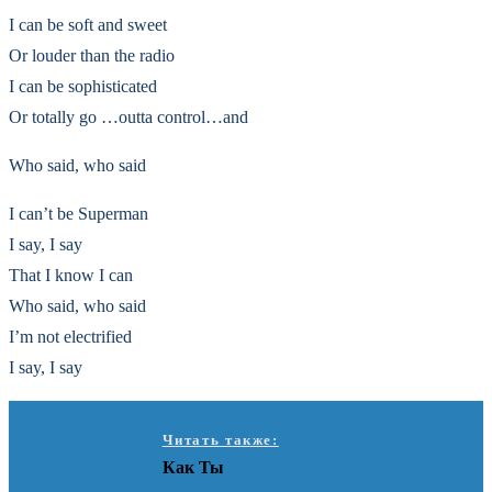
I can be soft and sweet
Or louder than the radio
I can be sophisticated
Or totally go …outta control…and
Who said, who said
I can’t be Superman
I say, I say
That I know I can
Who said, who said
I’m not electrified
I say, I say
Читать также:
Как Ты