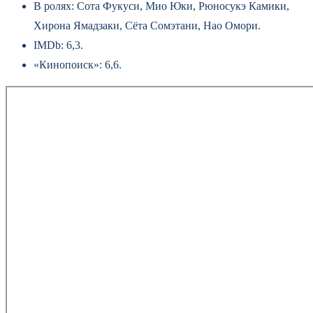
В ролях: Сота Фукуси, Мио Юки, Рюносукэ Камики,
Хирона Ямадзаки, Сёта Сомэтани, Нао Омори.
IMDb: 6,3.
«Кинопоиск»: 6,6.