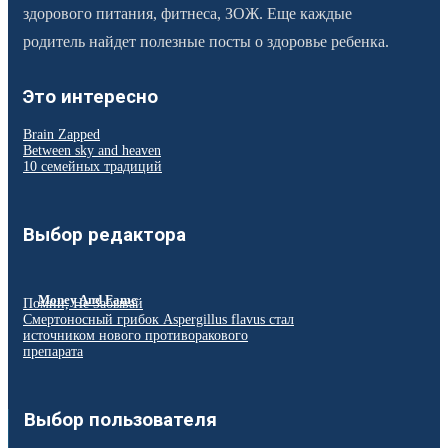
здорового питания, фитнеса, ЗОЖ. Еще каждые
родитель найдет полезные посты о здоровье ребенка.
Это интересно
Brain Zapped
Between sky and heaven
10 семейных традиций
Выбор редактора
Money And Fame
Помни, Не Забывай
Смертоносный грибок Aspergillus flavus стал
источником нового противоракового
препарата
Выбор пользователя