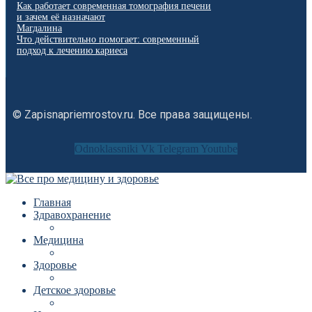
Как работает современная томография печени
и зачем её назначают
Магдалина
Что действительно помогает: современный
подход к лечению кариеса
© Zapisnapriemrostov.ru. Все права защищены.
Odnoklassniki
Vk
Telegram
Youtube
Главная
Здравохранение
Медицина
Здоровье
Детское здоровье