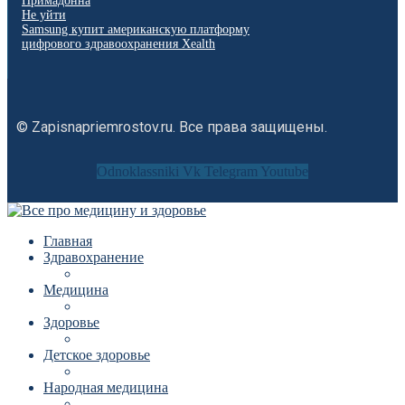
Примадонна
Не уйти
Samsung купит американскую платформу
цифрового здравоохранения Xealth
© Zapisnapriemrostov.ru. Все права защищены.
Odnoklassniki
Vk
Telegram
Youtube
Главная
Здравохранение
Медицина
Здоровье
Детское здоровье
Народная медицина