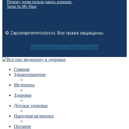
Почему детям нельзя давать аспирин
Stone In My Shoe
© Zapisnapriemrostov.ru. Все права защищены.
Odnoklassniki
Vk
Telegram
Youtube
Главная
Здравохранение
Медицина
Здоровье
Детское здоровье
Народная медицина
Питание