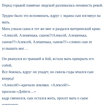
Перед горькой памятью людской разливалась ненависть рекой.
Трудно было это вспоминать, вдруг с экрана сын взглянул на
мать.
Мать узнала сына в тот же миг и раздался материнский крик:
«Алексей, Алешенька, сынок!!!Алексей, Алешенька,
сынок!!!»Алексей, Алешенька, сынок!!!»-словно сын ее
услышать мог…
Он рванулся из траншей в бой, встала мать прикрыть его
собой,
Все боялась, вдруг он упадет, но сквозь годы мчался сын
вперед!
«Алексей!»-кричали земляки. «Алексей!»-
просили-«Добеги…»
кадр сменился, сын остался жить, просит мать о сыне
повторить…