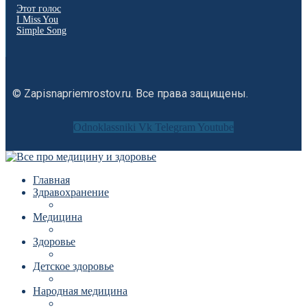
Этот голос
I Miss You
Simple Song
© Zapisnapriemrostov.ru. Все права защищены.
Odnoklassniki
Vk
Telegram
Youtube
Главная
Здравохранение
Медицина
Здоровье
Детское здоровье
Народная медицина