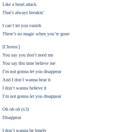
Like a heart attack
That’s always breakin’
I can’t let you vanish
There’s no magic when you’re gone
[Chorus:]
You say you don’t need me
You say this time believe me
I’m not gonna let you disappear
And I don’t wanna hear it
I don’t wanna believe it
I’m not gonna let you disappear
Oh oh oh (x3)
Disappear
I don’t wanna be lonely