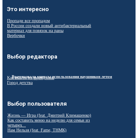
Это интересно
Пропади все пропадом
В России создали новый антибактериальный
материал для повязок на раны
Вербочки
Выбор редактора
Врач назвала минусы использования наушников летом
Как выйти из френдзоны
Город детства
Выбор пользователя
Жизнь — Игра (feat. Дмитрий Климашенко)
Как составить меню на неделю для семьи из
четырех...
Нам Нельзя (feat. Fame, ТНМК)