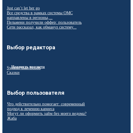
Just can’t let her go
Все средства в рамках системы ОМС
направлены в регионы,...
Пельмени получили оффер: пользователь
Сети рассказал, как обманул систему...
Выбор редактора
Нежность рассвета
Sweeter than fiction
Сказки
Выбор пользователя
Что действительно помогает: современный
подход к лечению кариеса
Могут ли оформить займ без моего ведома?
Жаба