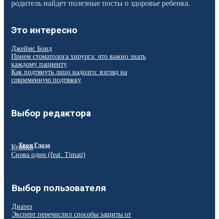
родитель найдет полезные посты о здоровье ребенка.
Это интересно
Джеймс Бонд
Прием стоматолога хирурга: что важно знать
каждому пациенту
Как подтянуть лицо надолго: взгляд на
современную подтяжку
Выбор редактора
Твои Глаза
Кубики
Снова один (feat. Timati)
Выбор пользователя
Диатез
Эксперт перечислил способы защиты от