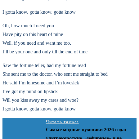
I gotta know, gotta know, gotta know
Oh, how much I need you
Have pity on this heart of mine
Well, if you need and want me too,
I’ll be your one and only till the end of time
Saw the fortune teller, had my fortune read
She sent me to the doctor, who sent me straight to bed
He said I’m lonesome and I’m lovesick
I’ve got my mind on lipstick
Will you kiss away my cares and woe?
I gotta know, gotta know, gotta know
Читать также:
Самые модные пуховики 2026 года:
ультракороткие, «зефирные» и не