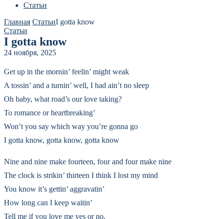
Статьи
Главная
Статьи
I gotta know
Статьи
I gotta know
24 ноября, 2025
Get up in the mornin’ feelin’ might weak
A tossin’ and a turnin’ well, I had ain’t no sleep
Oh baby, what road’s our love taking?
To romance or heartbreaking’
Won’t you say which way you’re gonna go
I gotta know, gotta know, gotta know
Nine and nine make fourteen, four and four make nine
The clock is strikin’ thirteen I think I lost my mind
You know it’s gettin’ aggravatin’
How long can I keep waitin’
Tell me if you love me yes or no,