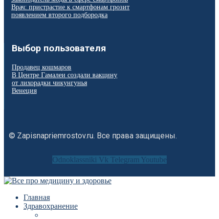
Врач: пристрастие к смартфонам грозит
появлением второго подбородка
Выбор пользователя
Продавец кошмаров
В Центре Гамалеи создали вакцину
от лихорадки чикунгунья
Венеция
© Zapisnapriemrostov.ru. Все права защищены.
Odnoklassniki
Vk
Telegram
Youtube
Главная
Здравохранение