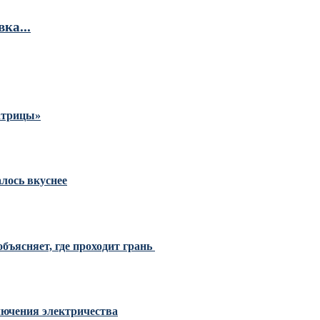
ка...
Матрицы»
алось вкуснее
бъясняет, где проходит грань
ключения электричества