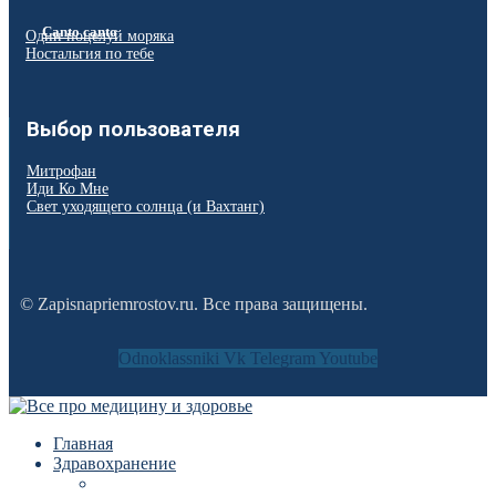
Canto canto
Один поцелуй моряка
Ностальгия по тебе
Выбор пользователя
Митрофан
Иди Ко Мне
Свет уходящего солнца (и Вахтанг)
© Zapisnapriemrostov.ru. Все права защищены.
Odnoklassniki
Vk
Telegram
Youtube
Главная
Здравохранение