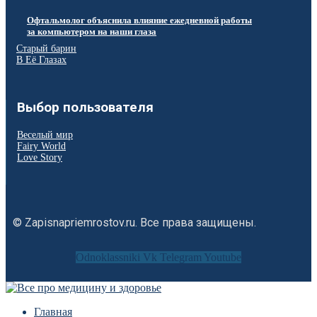
Офтальмолог объяснила влияние ежедневной работы
за компьютером на наши глаза
Старый барин
В Её Глазах
Выбор пользователя
Веселый мир
Fairy World
Love Story
© Zapisnapriemrostov.ru. Все права защищены.
Odnoklassniki
Vk
Telegram
Youtube
Главная