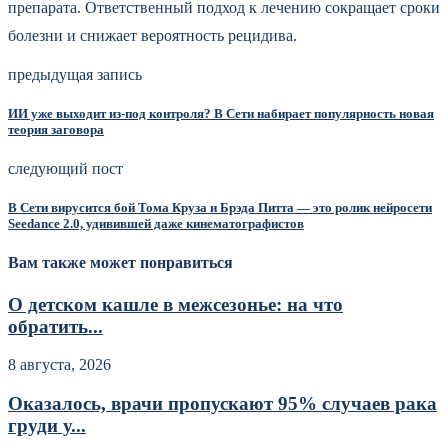
препарата. Ответственный подход к лечению сокращает сроки
болезни и снижает вероятность рецидива.
предыдущая запись
ИИ уже выходит из-под контроля? В Сети набирает популярность новая
теория заговора
следующий пост
В Сети вирусится бой Тома Круза и Брэда Питта — это ролик нейросети
Seedance 2.0, удивившей даже кинематографистов
Вам также может понравиться
О детском кашле в межсезонье: на что
обратить...
8 августа, 2026
Оказалось, врачи пропускают 95% случаев рака
груди у...