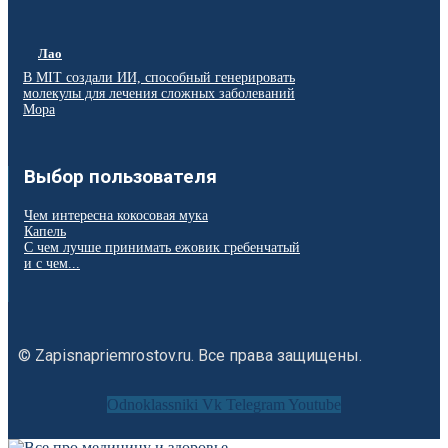
Лао
В MIT создали ИИ, способный генерировать
молекулы для лечения сложных заболеваний
Мора
Выбор пользователя
Чем интересна кокосовая мука
Капель
С чем лучше принимать ежовик гребенчатый
и с чем...
© Zapisnapriemrostov.ru. Все права защищены.
Odnoklassniki
Vk
Telegram
Youtube