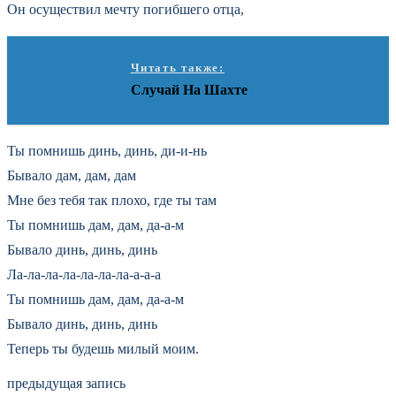
Он осуществил мечту погибшего отца,
Читать также:
Случай На Шахте
Ты помнишь динь, динь, ди-и-нь
Бывало дам, дам, дам
Мне без тебя так плохо, где ты там
Ты помнишь дам, дам, да-а-м
Бывало динь, динь, динь
Ла-ла-ла-ла-ла-ла-ла-а-а-а
Ты помнишь дам, дам, да-а-м
Бывало динь, динь, динь
Тепеpь ты будешь милый моим.
предыдущая запись