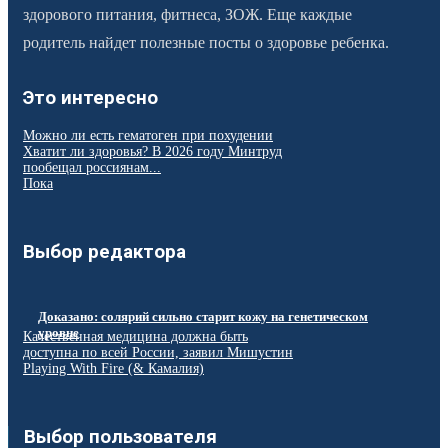
здорового питания, фитнеса, ЗОЖ. Еще каждые
родитель найдет полезные посты о здоровье ребенка.
Это интересно
Можно ли есть гематоген при похудении
Хватит ли здоровья? В 2026 году Минтруд
пообещал россиянам...
Пока
Выбор редактора
Доказано: солярий сильно старит кожу на генетическом
уровне
Качественная медицина должна быть
доступна по всей России, заявил Мишустин
Playing With Fire (& Камалия)
Выбор пользователя