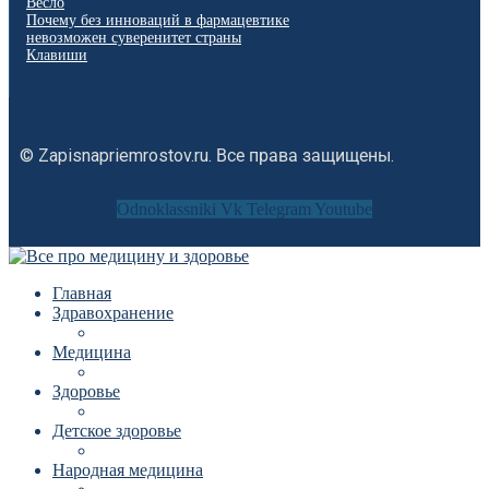
Весло
Почему без инноваций в фармацевтике
невозможен суверенитет страны
Клавиши
© Zapisnapriemrostov.ru. Все права защищены.
Odnoklassniki
Vk
Telegram
Youtube
Главная
Здравохранение
Медицина
Здоровье
Детское здоровье
Народная медицина