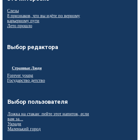
Слезы
8 признаков, что вы идёте по верному
карьерному пути
Лето прошло
Выбор редактора
Странные Люди
Forever young
Государство детство
Выбор пользователя
Ложка на стакан: пейте этот напиток, если
вам за...
Укради
Маленький город