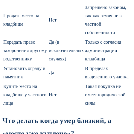
Запрещено законом,
Продать место на
так как земля не в
Нет
кладбище
частной
собственности
Передать право
Да (в
Только с согласия
захоронения другому
исключительных
администрации
родственнику
случаях)
кладбища
Установить ограду и
В пределах
Да
памятник
выделенного участка
Купить место на
Такая покупка не
кладбище у частного
Нет
имеет юридической
лица
силы
Что делать когда умер близкий, а
«место уже куплено»?