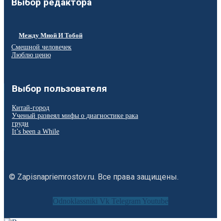
Выбор редактора
Между Мной И Тобой
Смешной человечек
Люблю ценю
Выбор пользователя
Китай-город
Ученый развеял мифы о диагностике рака
груди
It’s been a While
© Zapisnapriemrostov.ru. Все права защищены.
Odnoklassniki
Vk
Telegram
Youtube