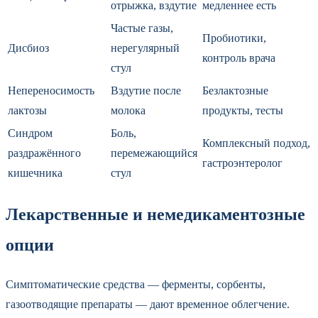
отрыжка, вздутие
медленнее есть
Частые газы,
Пробиотики,
Дисбиоз
нерегулярный
контроль врача
стул
Непереносимость
Вздутие после
Безлактозные
лактозы
молока
продукты, тесты
Синдром
Боль,
Комплексный подход,
раздражённого
перемежающийся
гастроэнтеролог
кишечника
стул
Лекарственные и немедикаментозные
опции
Симптоматические средства — ферменты, сорбенты,
газоотводящие препараты — дают временное облегчение.