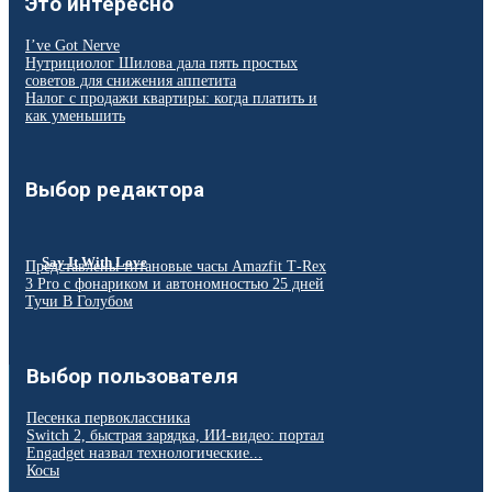
Это интересно
I’ve Got Nerve
Нутрициолог Шилова дала пять простых
советов для снижения аппетита
Налог с продажи квартиры: когда платить и
как уменьшить
Выбор редактора
Say It With Love
Представлены титановые часы Amazfit T‑Rex
3 Pro с фонариком и автономностью 25 дней
Тучи В Голубом
Выбор пользователя
Песенка первоклассника
Switch 2, быстрая зарядка, ИИ-видео: портал
Engadget назвал технологические...
Косы