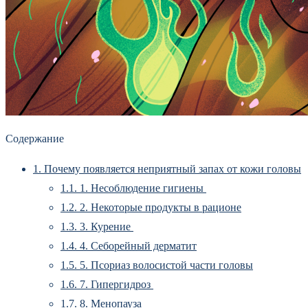
Содержание
1.
Почему появляется неприятный запах от кожи головы
1.1.
1. Несоблюдение гигиены
1.2.
2. Некоторые продукты в рационе
1.3.
3. Курение
1.4.
4. Себорейный дерматит
1.5.
5. Псориаз волосистой части головы
1.6.
7. Гипергидроз
1.7.
8. Менопауза