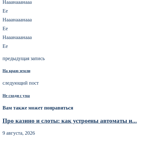
Нааанааанааа
Ее
Нааанааанааа
Ее
Нааанааанааа
Ее
предыдущая запись
На краю земли
следующий пост
Не сходи с ума
Вам также может понравиться
Про казино и слоты: как устроены автоматы и...
9 августа, 2026