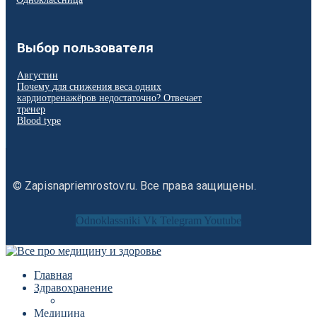
Выбор пользователя
Августин
Почему для снижения веса одних
кардиотренажёров недостаточно? Отвечает
тренер
Blood type
© Zapisnapriemrostov.ru. Все права защищены.
Odnoklassniki
Vk
Telegram
Youtube
Главная
Здравохранение
Медицина