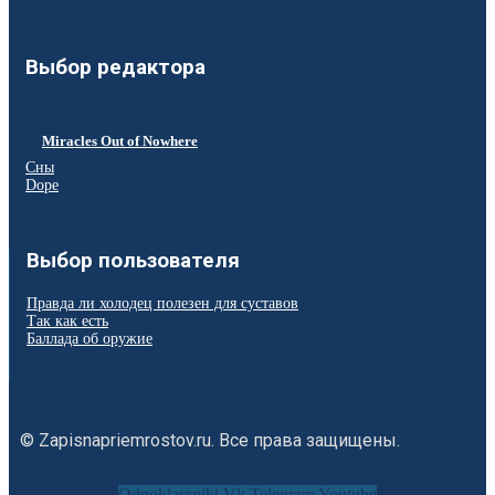
Выбор редактора
Miracles Out of Nowhere
Сны
Dope
Выбор пользователя
Правда ли холодец полезен для суставов
Так как есть
Баллада об оружие
© Zapisnapriemrostov.ru. Все права защищены.
Odnoklassniki
Vk
Telegram
Youtube