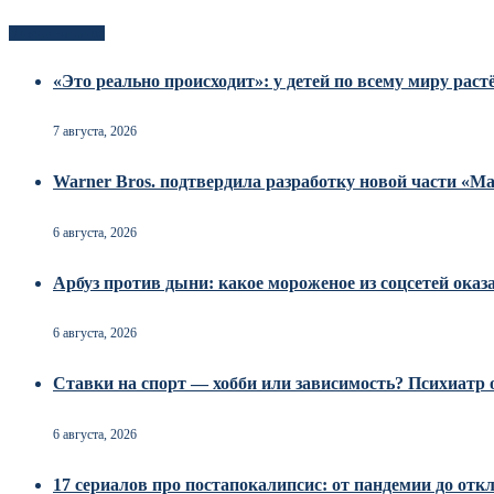
Новоек на сайте
«Это реально происходит»: у детей по всему миру рас
7 августа, 2026
Warner Bros. подтвердила разработку новой части «
6 августа, 2026
Арбуз против дыни: какое мороженое из соцсетей оказ
6 августа, 2026
Ставки на спорт — хобби или зависимость? Психиатр о
6 августа, 2026
17 сериалов про постапокалипсис: от пандемии до от