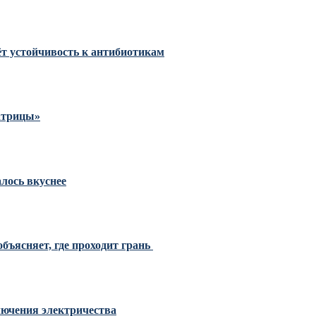
тёт устойчивость к антибиотикам
Матрицы»
алось вкуснее
бъясняет, где проходит грань
ключения электричества