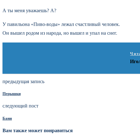
А ты меня уважаешь? А?
У павильона «Пиво-воды» лежал счастливый человек.
Он вышел родом из народа, но вышел и упал на снег.
Чит
Игол
предыдущая запись
Перышки
следующий пост
Баня
Вам также может понравиться