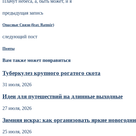
Плачут небеса, а, быть может, и я
предыдущая запись
Опасные Связи (feat. Ratmir)
следующий пост
Понты
Вам также может понравиться
Туберкулез крупного рогатого скота
31 июля, 2026
Идеи для путешествий на длинные выходные
27 июля, 2026
Зимняя искра: как организовать яркие новогодние
25 июля, 2026