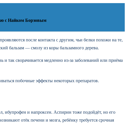
вью с Найком Борзовым
проявляются после контакта с другим, чьи белки похожи на те,
ский бальзам — смолу из коры бальзамного дерева.
вь и так сворачивается медленно из-за заболеваний или приёма
иливаться побочные эффекты некоторых препаратов.
, ибупрофен и напроксен. Аспирин тоже подойдёт, но его
возникают отёк печени и мозга, ребёнку требуется срочная