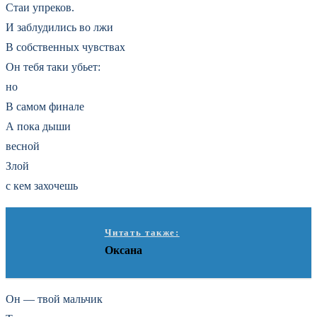
Стаи упреков.
И заблудились во лжи
В собственных чувствах
Он тебя таки убьет:
но
В самом финале
А пока дыши
весной
Злой
с кем захочешь
Читать также:
Оксана
Он — твой мальчик