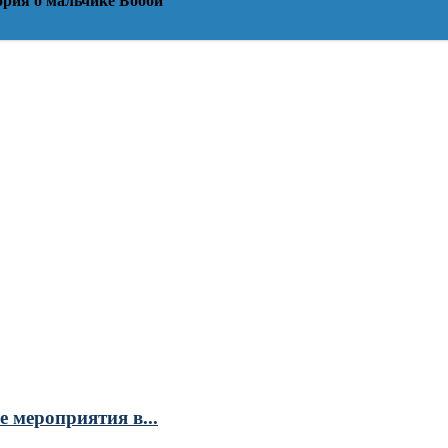
ория о мальчике Бобби
 мероприятия в...