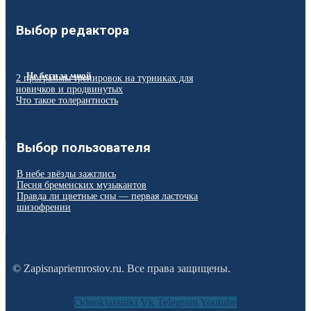
Выбор редактора
Не беги за мной
2 программы тренировок на турниках для
новичков и продвинутых
Что такое толерантность
Выбор пользователя
В небе звёзды зажглись
Песня бременских музыкантов
Правда ли цветные сны — первая ласточка
шизофрении
© Zapisnapriemrostov.ru. Все права защищены.
Odnoklassniki
Vk
Telegram
Youtube