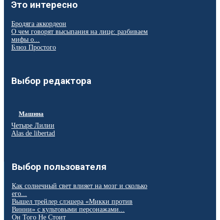
Это интересно
Бродяга аккордеон
О чем говорят высыпания на лице: разбиваем
мифы о...
Блюз Простого
Выбор редактора
Машина
Четыре Лилии
Alas de libertad
Выбор пользователя
Как солнечный свет влияет на мозг и сколько
его...
Вышел трейлер слэшера «Микки против
Винни» с культовыми персонажами...
Он Того Не Стоит