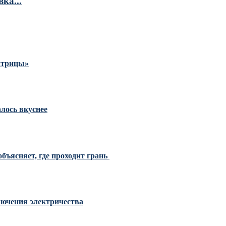
ка...
Матрицы»
алось вкуснее
бъясняет, где проходит грань
ключения электричества