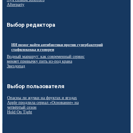
Afterparty
Выбор редактора
ИИ помог найти антибиотики против супербактерий
стафилококка и гонореи
Водный маршрут: как современный сервис
меняет привычку пить из-под крана
Звездопад
Выбор пользователя
Опасны ли жучки на фруктах и ягодах
Apple продлила сериал «Основание» на
четвёртый сезон
Hold On Tight