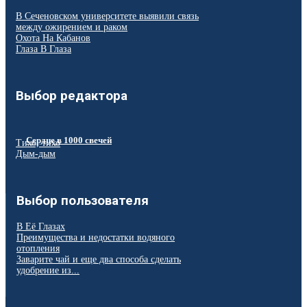
В Сеченовском университете выявили связь
между ожирением и раком
Охота На Кабанов
Глаза В Глаза
Выбор редактора
Сердце в 1000 свечей
Тихо, тихо
Дым-дым
Выбор пользователя
В Её Глазах
Преимущества и недостатки водяного
отопления
Заварите чай и еще два способа сделать
удобрение из...