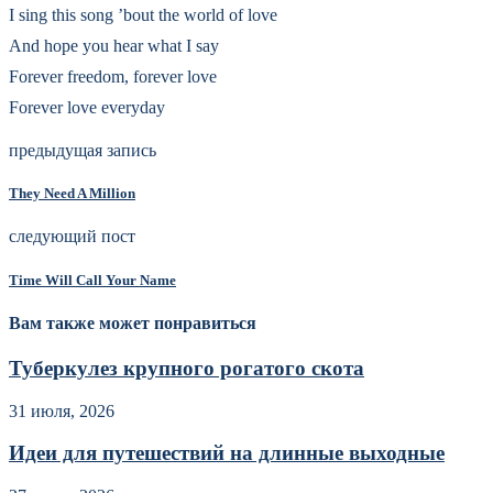
I sing this song ’bout the world of love
And hope you hear what I say
Forever freedom, forever love
Forever love everyday
предыдущая запись
They Need A Million
следующий пост
Time Will Call Your Name
Вам также может понравиться
Туберкулез крупного рогатого скота
31 июля, 2026
Идеи для путешествий на длинные выходные