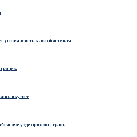
а
тёт устойчивость к антибиотикам
Матрицы»
алось вкуснее
бъясняет, где проходит грань