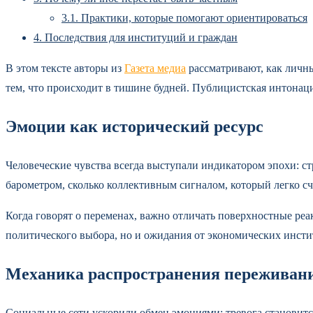
3.1.
Практики, которые помогают ориентироваться
4.
Последствия для институций и граждан
В этом тексте авторы из
Газета медиа
рассматривают, как личн
тем, что происходит в тишине будней. Публицистская интонац
Эмоции как исторический ресурс
Человеческие чувства всегда выступали индикатором эпохи: ст
барометром, сколько коллективным сигналом, который легко сч
Когда говорят о переменах, важно отличать поверхностные реа
политического выбора, но и ожидания от экономических инсти
Механика распространения переживан
Социальные сети ускорили обмен эмоциями: тревога становится