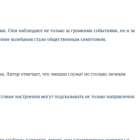
и. Они наблюдают не только за громкими событиями, но и за
ренние колебания стали общественным симптомом.
ва. Автор отмечает, что эмоции служат не столько личным
ссовые настроения могут подсказывать не только направления
вали глубину; напротив, теперь они одновременно интимны и