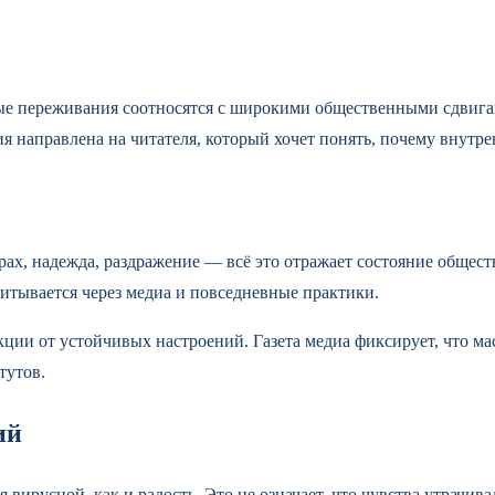
ые переживания соотносятся с широкими общественными сдвигам
ия направлена на читателя, который хочет понять, почему внут
рах, надежда, раздражение — всё это отражает состояние общест
итывается через медиа и повседневные практики.
кции от устойчивых настроений. Газета медиа фиксирует, что ма
тутов.
ий
 вирусной, как и радость. Это не означает, что чувства утрачи