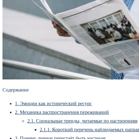
Содержание
1.
Эмоции как исторический ресурс
2.
Механика распространения переживаний
2.1.
Социальные тренды, читаемые по настроениям
2.1.1.
Короткий перечень наблюдаемых напра
3.
Почему личное перестаёт быть частным