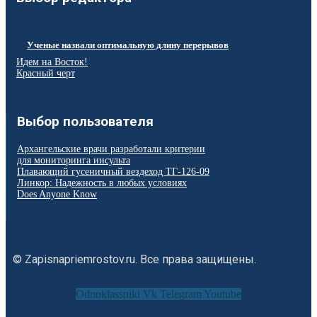
Ученые назвали оптимальную длину перерывов
Идем на Восток!
Красный черт
Выбор пользователя
Архангельские врачи разработали критерии
для мониторинга инсульта
Плавающий гусеничный вездеход ТГ-126-09
Линкор: Надежность в любых условиях
Does Anyone Know
© Zapisnapriemrostov.ru. Все права защищены.
Odnoklassniki
Vk
Telegram
Youtube