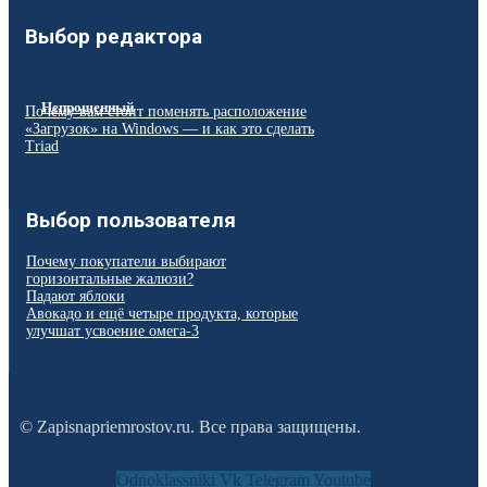
Выбор редактора
Непрощенный
Почему вам стоит поменять расположение
«Загрузок» на Windows — и как это сделать
Triad
Выбор пользователя
Почему покупатели выбирают
горизонтальные жалюзи?
Падают яблоки
Авокадо и ещё четыре продукта, которые
улучшат усвоение омега-3
© Zapisnapriemrostov.ru. Все права защищены.
Odnoklassniki
Vk
Telegram
Youtube