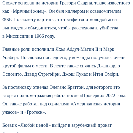
Сюжет основан на истории Грегори Скарпа, также известного
как «Мрачный жнец». Он был киллером и осведомителем
ФБР. По сюжету картины, этот мафиози и молодой агент
вынуждены объединиться, чтобы расследовать убийства
в Миссисипи в 1966 году.
Главные роли исполнили Яхья Абдул-Матин II и Марк
Уолберг. По словам последнего, у команды получился очень
крутой фильм о мести. В ленте также снялись Джанкарло
Эспозито, Дэвид Стрэтэйрн, Джош Лукас и Итэн Эмбри.
За постановку отвечал Элеганс Браттон, для которого это
вторая полнометражная работа после «Проверки» 2022 года.
Он также работал над сериалами «Американская история
ужасов» и «Гротеск».
Боевик «Любой ценой» выйдет в зарубежный прокат