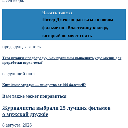
4 сентября.
Читать также:
Питер Джексон рассказал о новом
фильме по «Властелину колец»,
который он хочет снять
предыдущая запись
Тяга штанги к подбородку: как правильно выполнять упражнение для
проработки верха тела?
следующий пост
Китайские зарядки — лекарство от 100 болезней?
Вам также может понравиться
Журналисты выбрали 25 лучших фильмов
о мужской дружбе
8 августа, 2026