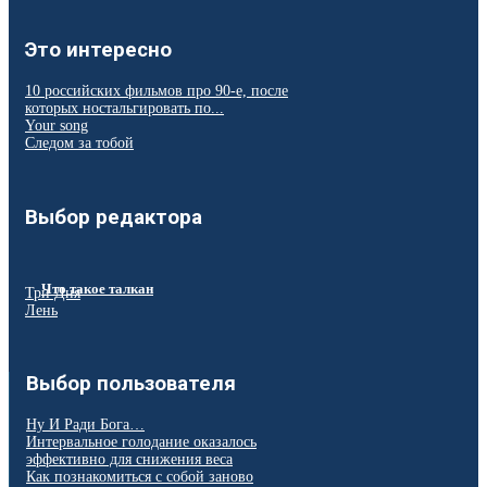
Это интересно
10 российских фильмов про 90‑е, после
которых ностальгировать по...
Your song
Следом за тобой
Выбор редактора
Что такое талкан
Три Дня
Лень
Выбор пользователя
Ну И Ради Бога…
Интервальное голодание оказалось
эффективно для снижения веса
Как познакомиться с собой заново