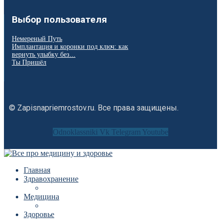
Выбор пользователя
Немереный Путь
Имплантация и коронки под ключ: как
вернуть улыбку без...
Ты Пришёл
© Zapisnapriemrostov.ru. Все права защищены.
Odnoklassniki
Vk
Telegram
Youtube
Главная
Здравохранение
Медицина
Здоровье