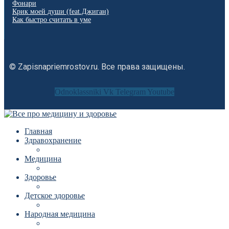
Фонари
Крик моей души (feat.Джиган)
Как быстро считать в уме
© Zapisnapriemrostov.ru. Все права защищены.
Odnoklassniki
Vk
Telegram
Youtube
Главная
Здравохранение
Медицина
Здоровье
Детское здоровье
Народная медицина