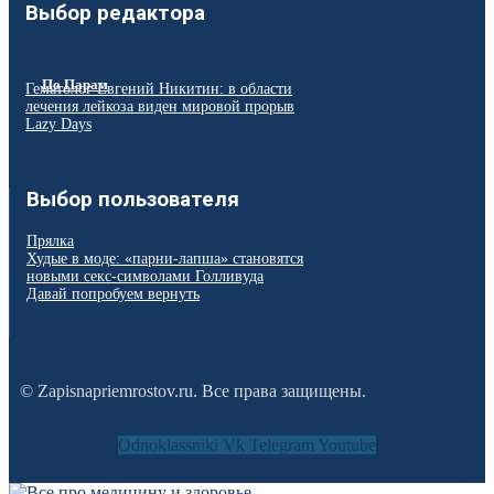
Выбор редактора
По Парам
Гематолог Евгений Никитин: в области
лечения лейкоза виден мировой прорыв
Lazy Days
Выбор пользователя
Прялка
Худые в моде: «парни-лапша» становятся
новыми секс-символами Голливуда
Давай попробуем вернуть
© Zapisnapriemrostov.ru. Все права защищены.
Odnoklassniki
Vk
Telegram
Youtube