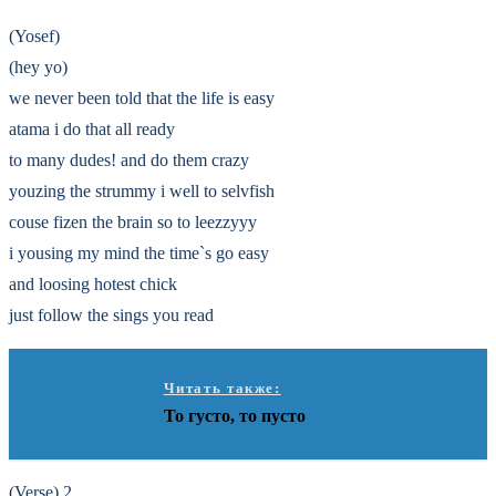
(Yosef)
(hey yo)
we never been told that the life is easy
atama i do that all ready
to many dudes! and do them crazy
youzing the strummy i well to selvfish
couse fizen the brain so to leezzyyy
i yousing my mind the time`s go easy
and loosing hotest chick
just follow the sings you read
Читать также:
То густо, то пусто
(Verse) 2