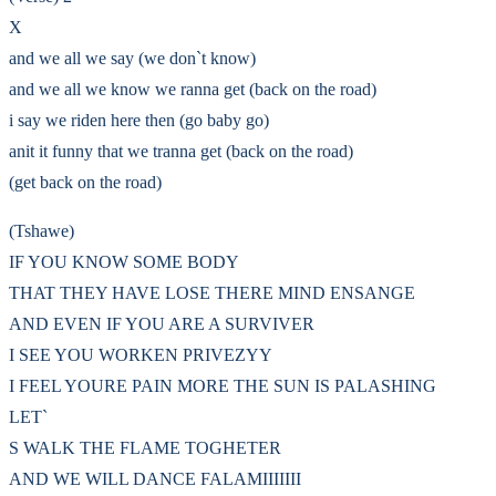
X
and we all we say (we don`t know)
and we all we know we ranna get (back on the road)
i say we riden here then (go baby go)
anit it funny that we tranna get (back on the road)
(get back on the road)
(Tshawe)
IF YOU KNOW SOME BODY
THAT THEY HAVE LOSE THERE MIND ENSANGE
AND EVEN IF YOU ARE A SURVIVER
I SEE YOU WORKEN PRIVEZYY
I FEEL YOURE PAIN MORE THE SUN IS PALASHING
LET`
S WALK THE FLAME TOGHETER
AND WE WILL DANCE FALAMIIIIIII