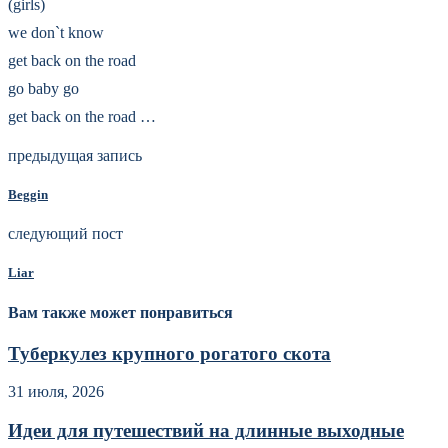
(girls)
we don`t know
get back on the road
go baby go
get back on the road …
предыдущая запись
Beggin
следующий пост
Liar
Вам также может понравиться
Туберкулез крупного рогатого скота
31 июля, 2026
Идеи для путешествий на длинные выходные