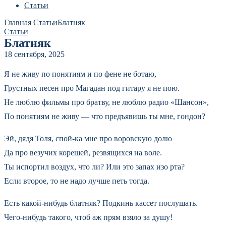
Статьи
Главная
Статьи
Блатняк
Статьи
Блатняк
18 сентября, 2025
Я не живу по понятиям и по фене не ботаю,
Грустных песен про Магадан под гитару я не пою.
Не люблю фильмы про братву, не люблю радио «Шансон»,
По понятиям не живу — что предъявишь ты мне, гондон?
Эй, дядя Толя, спой-ка мне про воровскую долю
Да про везучих корешей, резвящихся на воле.
Ты испортил воздух, что ли? Или это запах изо рта?
Если второе, то не надо лучше петь тогда.
Есть какой-нибудь блатняк? Подкинь кассет послушать.
Чего-нибудь такого, чтоб аж прям взяло за душу!