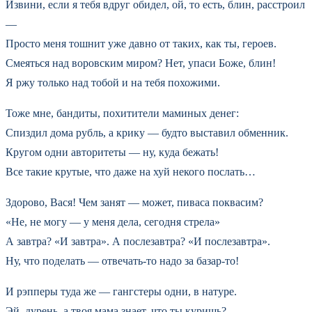
Извини, если я тебя вдруг обидел, ой, то есть, блин, расстроил
—
Просто меня тошнит уже давно от таких, как ты, героев.
Смеяться над воровским миром? Нет, упаси Боже, блин!
Я ржу только над тобой и на тебя похожими.
Тоже мне, бандиты, похитители маминых денег:
Спиздил дома рубль, а крику — будто выставил обменник.
Кругом одни авторитеты — ну, куда бежать!
Все такие крутые, что даже на хуй некого послать…
Здорово, Вася! Чем занят — может, пиваса поквасим?
«Не, не могу — у меня дела, сегодня стрела»
А завтра? «И завтра». А послезавтра? «И послезавтра».
Ну, что поделать — отвечать-то надо за базар-то!
И рэпперы туда же — гангстеры одни, в натуре.
Эй, дурень, а твоя мама знает, что ты куришь?