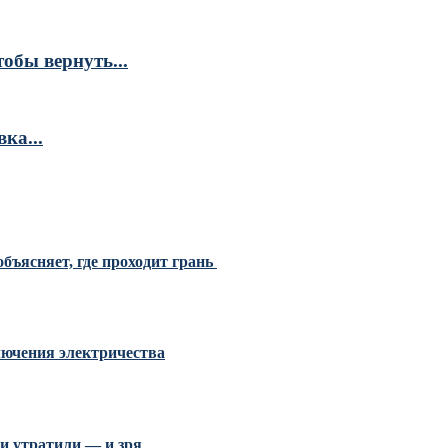
обы вернуть...
ка...
бъясняет, где проходит грань
ключения электричества
и утратили — и зря