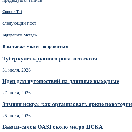
предыдущая запись
Cоmme Toi
следующий пост
Вiдправила Меседж
Вам также может понравиться
Туберкулез крупного рогатого скота
31 июля, 2026
Идеи для путешествий на длинные выходные
27 июля, 2026
Зимняя искра: как организовать яркие новогодние
25 июля, 2026
Бьюти-салон OASI около метро ЦСКА