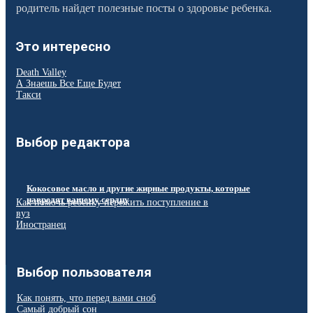
родитель найдет полезные посты о здоровье ребенка.
Это интересно
Death Valley
А Знаешь Все Еще Будет
Такси
Выбор редактора
Кокосовое масло и другие жирные продукты, которые
навредят вашему сердцу
Как помочь ребенку пережить поступление в
вуз
Иностранец
Выбор пользователя
Как понять, что перед вами сноб
Самый добрый сон