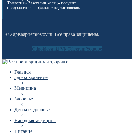
Трилогия «Властелин колец» получит
продолжение — фильм с подзаголовком...
© Zapisnapriemrostov.ru. Все права защищены.
Odnoklassniki
Vk
Telegram
Youtube
Главная
Здравохранение
Медицина
Здоровье
Детское здоровье
Народная медицина
Питание