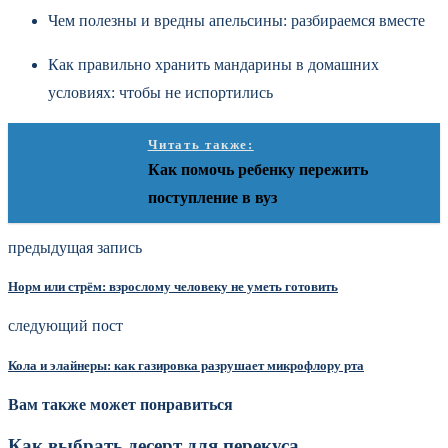
Чем полезны и вредны апельсины: разбираемся вместе
Как правильно хранить мандарины в домашних
условиях: чтобы не испортились
Читать также:
Как помочь ребенку пережить
поступление в вуз
предыдущая запись
Норм или стрём: взрослому человеку не уметь готовить
следующий пост
Кола и элайнеры: как газировка разрушает микрофлору рта
Вам также может понравиться
Как выбрать десерт для перекуса